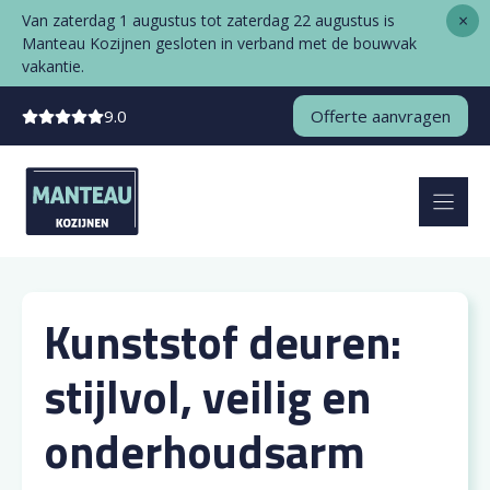
Ga
×
Van zaterdag 1 augustus tot zaterdag 22 augustus is
naar
Manteau Kozijnen gesloten in verband met de bouwvak
de
vakantie.
inhoud
9.0
Offerte aanvragen
Kunststof deuren:
stijlvol, veilig en
onderhoudsarm