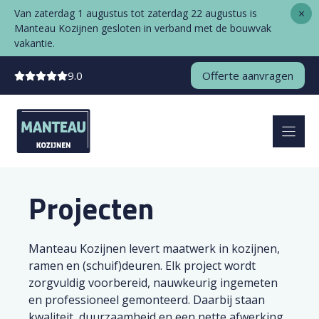
Ga
×
Van zaterdag 1 augustus tot zaterdag 22 augustus is
naar
Manteau Kozijnen gesloten in verband met de bouwvak
de
vakantie.
inhoud
9.0
Offerte aanvragen
Projecten
Manteau Kozijnen levert maatwerk in kozijnen,
ramen en (schuif)deuren. Elk project wordt
zorgvuldig voorbereid, nauwkeurig ingemeten
en professioneel gemonteerd. Daarbij staan
kwaliteit, duurzaamheid en een nette afwerking