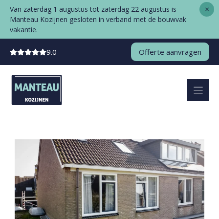
Ga
×
Van zaterdag 1 augustus tot zaterdag 22 augustus is
naar
Manteau Kozijnen gesloten in verband met de bouwvak
de
vakantie.
inhoud
9.0
Offerte aanvragen