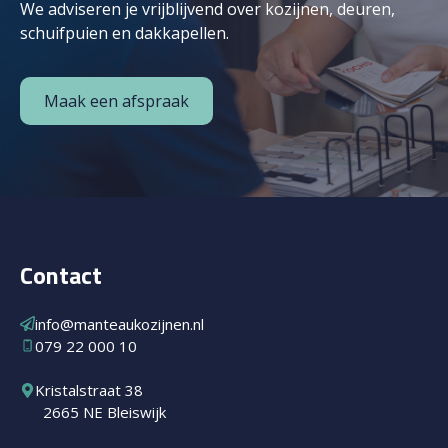
We adviseren je vrijblijvend over kozijnen, deuren,
schuifpuien en dakkapellen.
Maak een afspraak
Contact
info@manteaukozijnen.nl
079 22 000 10
Kristalstraat 38
2665 NE Bleiswijk